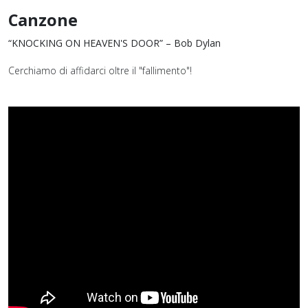
Canzone
“KNOCKING ON HEAVEN'S DOOR” – Bob Dylan
Cerchiamo di affidarci oltre il "fallimento"!