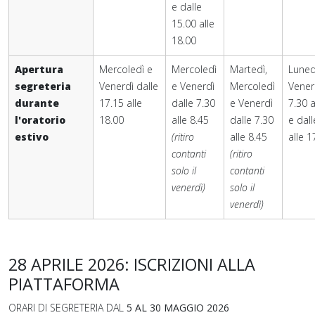
e dalle
15.00 alle
18.00
Apertura
Mercoledì e
Mercoledì
Martedì,
Luned
segreteria
Venerdì dalle
e Venerdì
Mercoledì
Vener
durante
17.15 alle
dalle 7.30
e Venerdì
7.30 a
l'oratorio
18.00
alle 8.45
dalle 7.30
e dall
estivo
(ritiro
alle 8.45
alle 1
contanti
(ritiro
solo il
contanti
venerdì)
solo il
venerdì)
28 APRILE 2026: ISCRIZIONI ALLA
PIATTAFORMA
ORARI DI SEGRETERIA DAL
5 AL 30 MAGGIO 2026