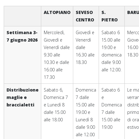
ALTOPIANO
SEVESO
S.
BAR
CENTRO
PIETRO
Settimana 3-
Mercoledì,
Giovedì e
Sabato 6
Merco
7 giugno 2026
Giovedì e
Venerdì
15.00 alle
Giove
Venerdì dalle
dalle
19.00 e
16.00 
9.30 alle
16.30 alle
domenica
18.30
10.30 e dalle
18.30
dalle 9.00
16.00 alle
alle 12.00.
17.30
Distribuzione
Sabato 6,
Domenica
Sabato 6
Le ma
maglie e
Domenica 7
7 dalle
e
verra
braccialetti
e Lunedì 8
15.00 alle
Domenica
distrib
dalle 15.00
19.00 e
7 dalle
primo
alle 18.00
Lunedì 8
15.00 alle
di ora
dalle 9.00
19.00
estivo
alle 12.00