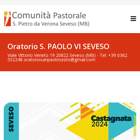
Oratorio S. PAOLO VI SEVESO
Viale Vittorio Veneto 19 20822 Seveso (MB) - Tel. +39 0362
552248 oratoriosanpaolosesto@gmail.com