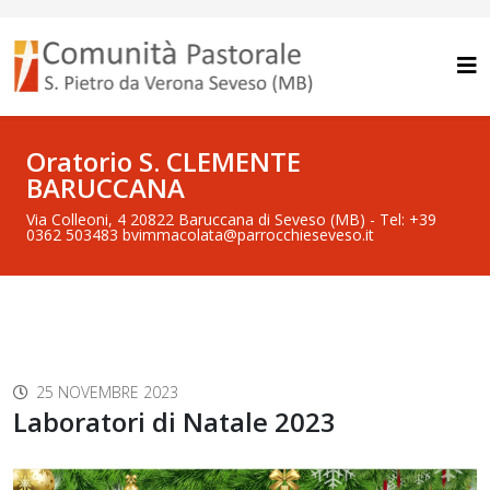
Oratorio S. CLEMENTE
BARUCCANA
Via Colleoni, 4 20822 Baruccana di Seveso (MB) - Tel: +39
0362 503483 bvimmacolata@parrocchieseveso.it
25 NOVEMBRE 2023
Laboratori di Natale 2023