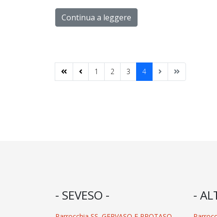
Continua a leggere
1
2
3
4
- SEVESO -
- AL
Parrocchia SS. GERVASO E PROTASO
Parroc