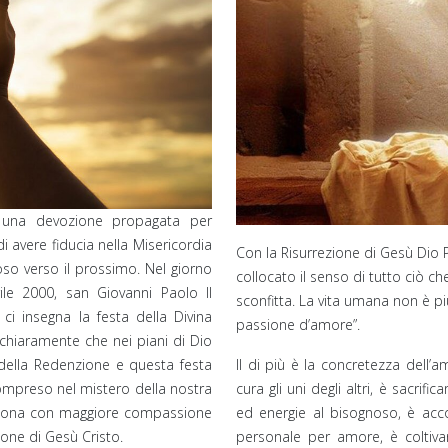
 è una devozione propagata per
i avere fiducia nella Misericordia
Con la Risurrezione di Gesù Dio 
so verso il prossimo. Nel giorno
collocato il senso di tutto ciò c
ile 2000, san Giovanni Paolo II
sconfitta. La vita umana non è pi
ci insegna la festa della Divina
passione d’amore”.
chiaramente che nei piani di Dio
 della Redenzione e questa festa
Il di più è la concretezza dell’a
compreso nel mistero della nostra
cura gli uni degli altri, è sacrif
persona con maggiore compassione
ed energie al bisognoso, è acco
ione di Gesù Cristo.
personale per amore, è coltivar