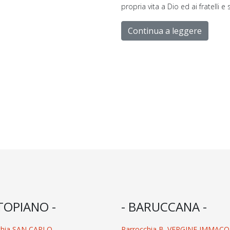
propria vita a Dio ed ai fratelli e 
Continua a leggere
TOPIANO -
- BARUCCANA -
chia SAN CARLO
Parrocchia B. VERGINE IMMAC